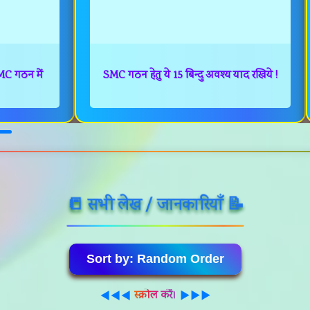
 SMC गठन में
SMC गठन हेतु ये 15 बिन्दु अवश्य याद रखिये !
📒 सभी लेख / जानकारियाॅं 📝
Sort by:
Random Order
स्क्रोल करें।
◀◀◀
▶▶▶