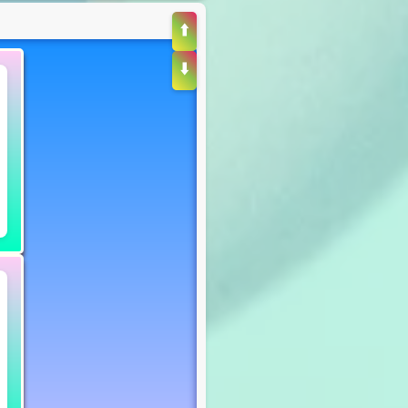
⬆️
⬇️