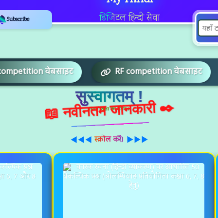
डिजिटल हिन्दी सेवा
Subscribe
RF competition वेबसाइट
RF competition वे
सुस्वागतम् !
📖 नवीनतम जानकारी ✒️
हिन्दी शिक्षा का संगम।।
स्क्रोल करें।
◀◀◀
▶▶▶