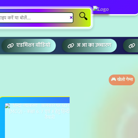
🔍
❌
बसाइट
एडमिशन वीडियो
अ आ का उच्चारण
🎮 खेलो गेम्स