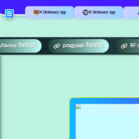
पं. Dictionary App
सं. Dictionary App
Edufavour वेबसाइट
pragyaab वेबसाइट