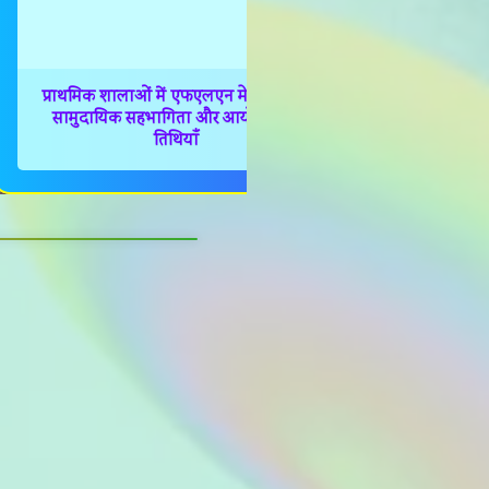
प्राथमिक शालाओं में एफएलएन मेला 2025 :
विद्यालयों म
सामुदायिक सहभागिता और आयोजन की
ह
तिथियाँ